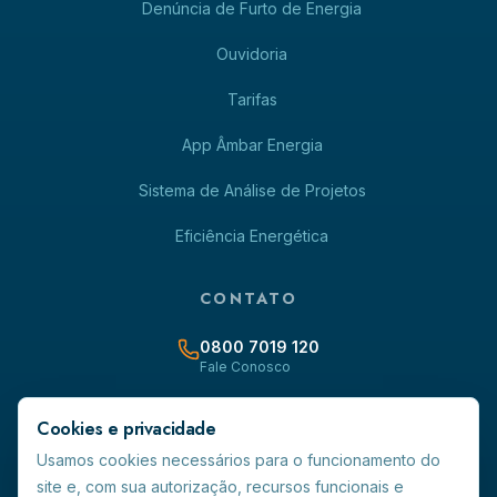
Denúncia de Furto de Energia
Ouvidoria
Tarifas
App Âmbar Energia
Sistema de Análise de Projetos
Eficiência Energética
CONTATO
0800 7019 120
Fale Conosco
contato@ambarenergia-rr.com.br
Cookies e privacidade
Usamos cookies necessários para o funcionamento do
Avenida Capitão Ene Garcez, 691 - Centro - CEP 69.301-160
site e, com sua autorização, recursos funcionais e
Boa Vista/RR