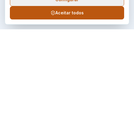
Aceitar todos
Âmbar
Energia
Distribuidora de energia elétrica do estado de Roraima,
comprometida com qualidade, continuidade e atendimento ao
consumidor.
LINKS RÁPIDOS
Home
A Empresa