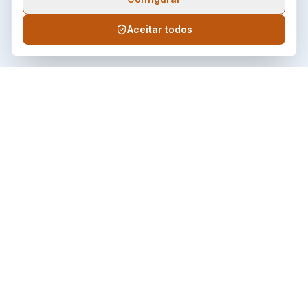
Aceitar todos
Âmbar
Energia
Distribuidora de energia elétrica do estado de Roraima,
comprometida com qualidade, continuidade e atendimento ao
consumidor.
LINKS RÁPIDOS
Home
A Empresa